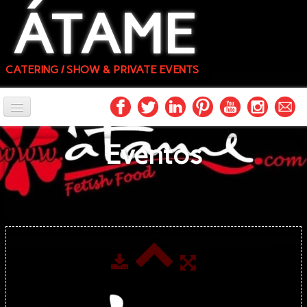
ÁTAME
CATERING / SHOW & PRIVATE EVENTS
INICIO
Eventos
FOTOS
FÓRMULAS
PROFESIONALES
CONTACTO