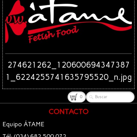
274621262_120600694347387
1_6224255741635795520_n.jpg
0
CONTACTO
Equipo ÁTAME
Tél: (034) 682.500.072