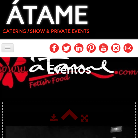
ÁTAME
CATERING / SHOW & PRIVATE EVENTS
INICIO
Eventos
FOTOS
FÓRMULAS
PROFESIONALES
CONTACTO