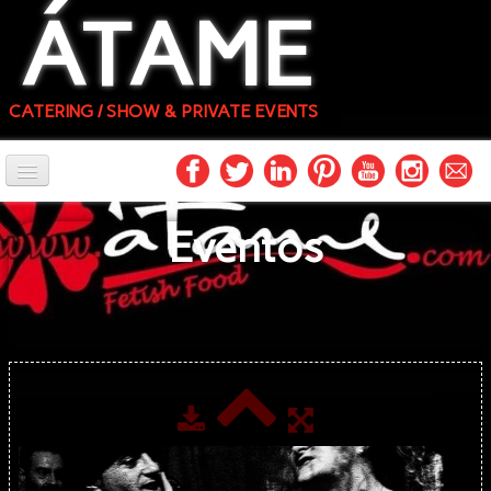
ÁTAME
CATERING / SHOW & PRIVATE EVENTS
INICIO
Eventos
FOTOS
FÓRMULAS
PROFESIONALES
CONTACTO